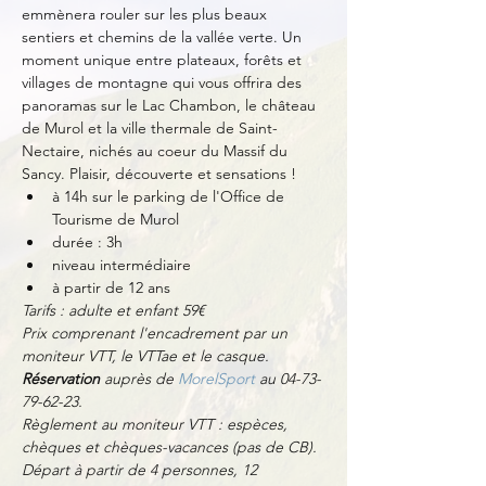
emmènera rouler sur les plus beaux 
sentiers et chemins de la vallée verte. Un 
moment unique entre plateaux, forêts et 
villages de montagne qui vous offrira des 
panoramas sur le Lac Chambon, le château 
de Murol et la ville thermale de Saint-
Nectaire, nichés au coeur du Massif du 
Sancy. Plaisir, découverte et sensations !
à 14h sur le parking de l'Office de 
Tourisme de Murol
durée : 3h
niveau intermédiaire
à partir de 12 ans
Tarifs : adulte et enfant 59€
Prix comprenant l'encadrement par un 
moniteur VTT, le VTTae et le casque.
Réservation
 auprès de 
MorelSport
 au 04-73-
79-62-23.
Règlement au moniteur VTT : espèces, 
chèques et chèques-vacances (pas de CB).
Départ à partir de 4 personnes, 12 