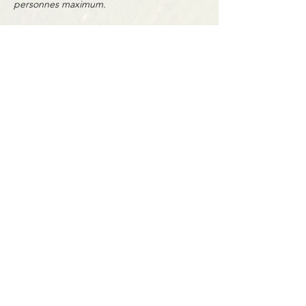
personnes maximum.
Partager cet événement
Contact
BP11 63790 Murol
06 41 66 90 80
contact@bureaumontagne.com