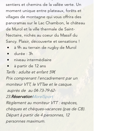
sentiers et chemins de la vallée verte. Un 
moment unique entre plateaux, forêts et 
villages de montagne qui vous offrira des 
panoramas sur le Lac Chambon, le château 
de Murol et la ville thermale de Saint-
Nectaire, nichés au coeur du Massif du 
Sancy. Plaisir, découverte et sensations !
à 9h au terrain de rugby de Murol
durée : 3h
niveau intermédiaire
à partir de 12 ans
Tarifs : adulte et enfant 59€
Prix comprenant l'encadrement par un 
moniteur VTT, le VTTae et le casque.
 auprès de 
 au 04-73-79-62-
23.
Réservation
MorelSport
Règlement au moniteur VTT : espèces, 
chèques et chèques-vacances (pas de CB).
Départ à partir de 4 personnes, 12 
personnes maximum.