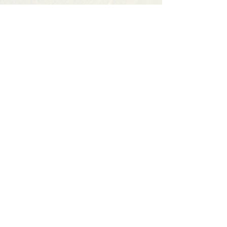
Partager cet événement
Contact
BP11 63790 Murol
06 41 66 90 80
contact@bureaumontagne.com