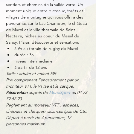
sentiers et chemins de la vallée verte. Un 
moment unique entre plateaux, forêts et 
villages de montagne qui vous offrira des 
panoramas sur le Lac Chambon, le château 
de Murol et la ville thermale de Saint-
Nectaire, nichés au coeur du Massif du 
Sancy. Plaisir, découverte et sensations !
à 9h au terrain de rugby de Murol
durée : 3h
niveau intermédiaire
à partir de 12 ans
Tarifs : adulte et enfant 59€
Prix comprenant l'encadrement par un 
moniteur VTT, le VTTae et le casque.
Réservation
 auprès de 
MorelSport
 au 04-73-
79-62-23.
Règlement au moniteur VTT : espèces, 
chèques et chèques-vacances (pas de CB).
Départ à partir de 4 personnes, 12 
personnes maximum.