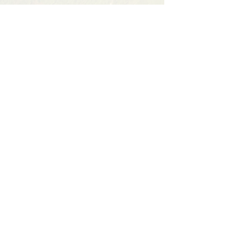
Partager cet événement
Contact
BP11 63790 Murol
06 41 66 90 80
contact@bureaumontagne.com