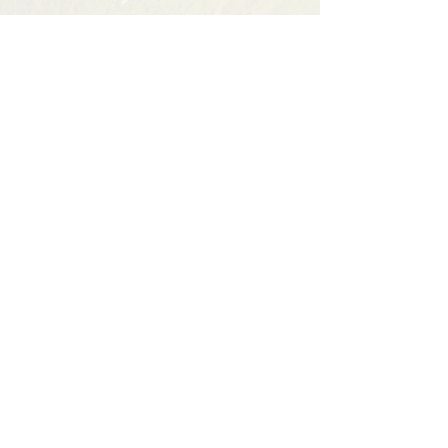
Partager cet événement
Contact
BP11 63790 Murol
06 41 66 90 80
contact@bureaumontagne.com