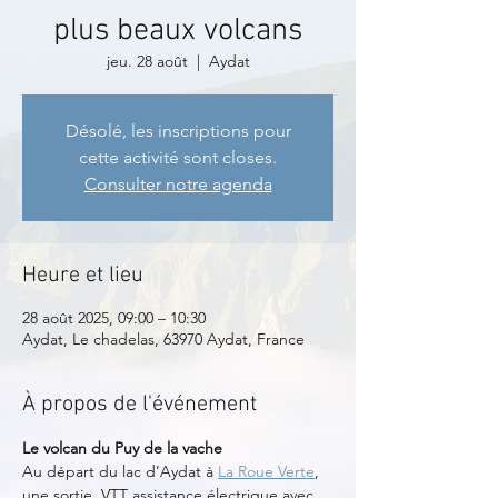
plus beaux volcans
jeu. 28 août
  |  
Aydat
Désolé, les inscriptions pour
cette activité sont closes.
Consulter notre agenda
Heure et lieu
28 août 2025, 09:00 – 10:30
Aydat, Le chadelas, 63970 Aydat, France
À propos de l'événement
Le volcan du Puy de la vache
Au départ du lac d’Aydat à 
La Roue Verte
, 
une sortie  VTT assistance électrique avec 