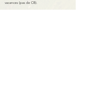
vacances (pas de CB).
Partager cet événement
Contact
BP11 63790 Murol
06 41 66 90 80
contact@bureaumontagne.com