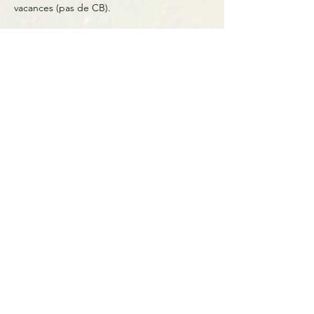
vacances (pas de CB).
Partager cet événement
Contact
BP11 63790 Murol
06 41 66 90 80
contact@bureaumontagne.com