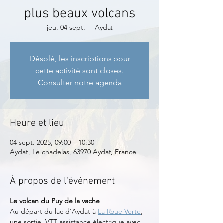
plus beaux volcans
jeu. 04 sept.
  |  
Aydat
Désolé, les inscriptions pour
cette activité sont closes.
Consulter notre agenda
Heure et lieu
04 sept. 2025, 09:00 – 10:30
Aydat, Le chadelas, 63970 Aydat, France
À propos de l'événement
Le volcan du Puy de la vache
Au départ du lac d’Aydat à 
La Roue Verte
, 
une sortie  VTT assistance électrique avec 