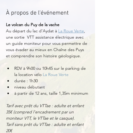
À propos de l'événement
Le volcan du Puy de la vache
Au départ du lac d’Aydat à 
La Roue Verte
, 
une sortie  VTT assistance électrique avec 
un guide moniteur pour vous permettre de 
vous évader au mieux en Chaîne des Puys 
et comprendre son histoire géologique. 
RDV à 9h00 ou 10h45 sur le parking de 
la location vélo 
La Roue Verte
durée : 1h30
niveau débutant
à partir de 12 ans, taille 1,35m minimum
Tarif avec prêt du VTTae : adulte et enfant 
35€ (compred l'encadrement par un 
moniteur VTT, le VTTae et le casque).
Tarif sans prêt du VTTae : adulte et enfant 
20€