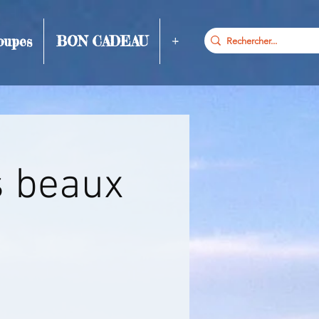
oupes
BON CADEAU
+
s beaux