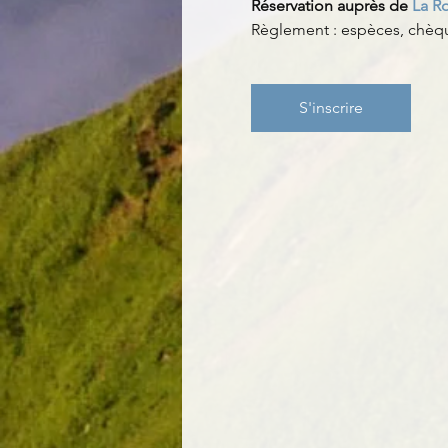
Réservation auprès de 
La R
Règlement : espèces, chèqu
S'inscrire