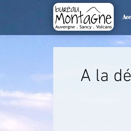
Acc
>
Accueil
Détails de l'événemen
A la d