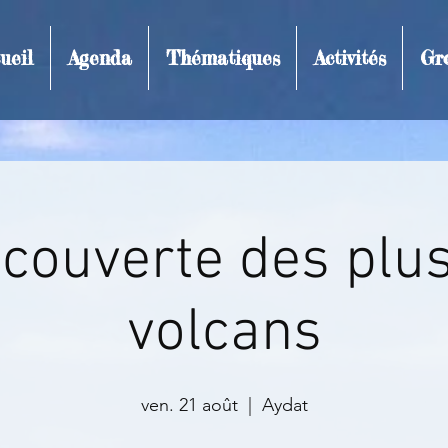
ueil
Agenda
Thématiques
Activités
Gr
t et inscription
écouverte des plu
volcans
ven. 21 août
  |  
Aydat