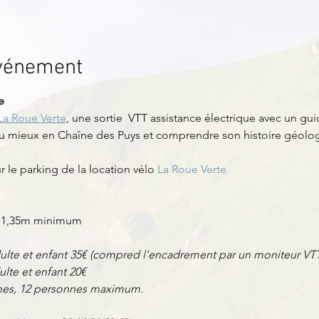
événement
e
La Roue Verte
, une sortie  VTT assistance électrique avec un gu
u mieux en Chaîne des Puys et comprendre son histoire géolog
 le parking de la location vélo 
La Roue Verte
lle 1,35m minimum
adulte et enfant 35€ (compred l'encadrement par un moniteur VTT,
ulte et enfant 20€
nnes, 12 personnes maximum.