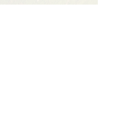
Partager cet événement
Contact
BP11 63790 Murol
06 41 66 90 80
contact@bureaumontagne.com