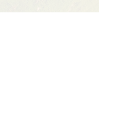
Partager cet événement
Contact
BP11 63790 Murol
06 41 66 90 80
contact@bureaumontagne.com