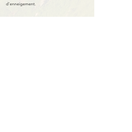
d'enneigement.
Partager cet événement
Contact
BP11 63790 Murol
06 41 66 90 80
contact@bureaumontagne.com