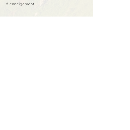
d'enneigement.
Partager cet événement
Contact
BP11 63790 Murol
06 41 66 90 80
contact@bureaumontagne.com