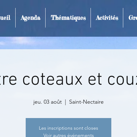
ueil
Agenda
Thématiques
Activités
Gr
t et inscription
re coteaux et co
jeu. 03 août
  |  
Saint-Nectaire
Les inscriptions sont closes
Voir autres événements