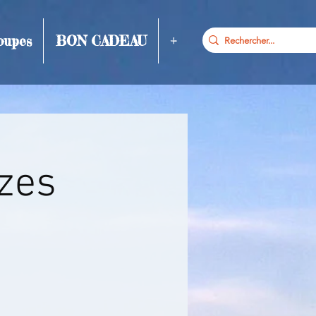
oupes
BON CADEAU
+
uzes