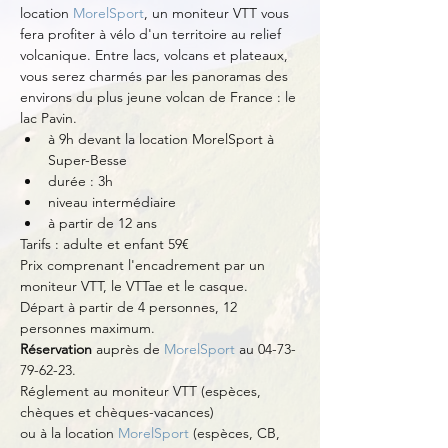
location 
MorelSport
, un moniteur VTT vous 
fera profiter à vélo d'un territoire au relief 
volcanique. Entre lacs, volcans et plateaux, 
vous serez charmés par les panoramas des 
environs du plus jeune volcan de France : le 
lac Pavin.
à 9h devant la location MorelSport à 
Super-Besse
durée : 3h
niveau intermédiaire
à partir de 12 ans
Tarifs : adulte et enfant 59€
Prix comprenant l'encadrement par un 
moniteur VTT, le VTTae et le casque.
Départ à partir de 4 personnes, 12 
personnes maximum.
Réservation
 auprès de 
MorelSport
 au 04-73-
79-62-23.
Réglement au moniteur VTT (espèces, 
chèques et chèques-vacances)
ou à la location 
MorelSport
 (espèces, CB, 