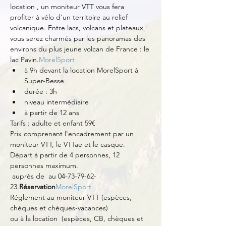
location 
, un moniteur VTT vous fera 
profiter à vélo d'un territoire au relief 
volcanique. Entre lacs, volcans et plateaux, 
vous serez charmés par les panoramas des 
environs du plus jeune volcan de France : le 
lac Pavin.
MorelSport
à 9h devant la location MorelSport à 
Super-Besse
durée : 3h
niveau intermédiaire
à partir de 12 ans
Tarifs : adulte et enfant 59€
Prix comprenant l'encadrement par un 
moniteur VTT, le VTTae et le casque.
Départ à partir de 4 personnes, 12 
personnes maximum.
 auprès de 
 au 04-73-79-62-
23.
Réservation
MorelSport
Réglement au moniteur VTT (espèces, 
chèques et chèques-vacances)
ou à la location 
 (espèces, CB, chèques et 