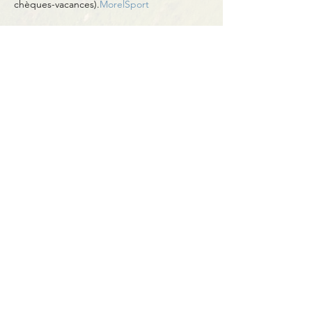
chèques-vacances).
MorelSport
Partager cet événement
Contact
BP11 63790 Murol
06 41 66 90 80
contact@bureaumontagne.com