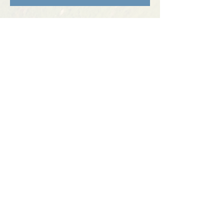
Partager cet événement
Contact
BP11 63790 Murol
06 41 66 90 80
contact@bureaumontagne.com