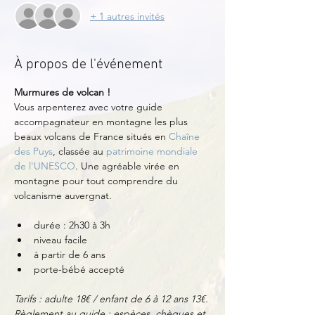
+ 1 autres invités
À propos de l'événement
Murmures de volcan !
Vous arpenterez avec votre guide 
accompagnateur en montagne les plus 
beaux volcans de France situés en 
Chaîne 
des Puys
, classée au 
patrimoine mondiale 
de l'UNESCO
. Une agréable virée en 
montagne pour tout comprendre du 
volcanisme auvergnat.
durée : 2h30 à 3h
niveau facile
à partir de 6 ans
porte-bébé accepté
Tarifs : adulte 18€ / enfant de 6 à 12 ans 13€.
Règlement au guide : espèces, chèques et 