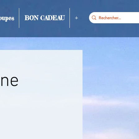
oupes
BON CADEAU
+
gne