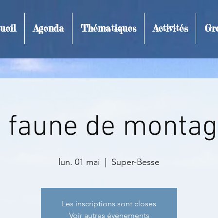
ueil
Agenda
Thématiques
Activités
Gr
t et inscription
 faune de monta
lun. 01 mai
  |  
Super-Besse
Les inscriptions sont closes
Voir autres événements