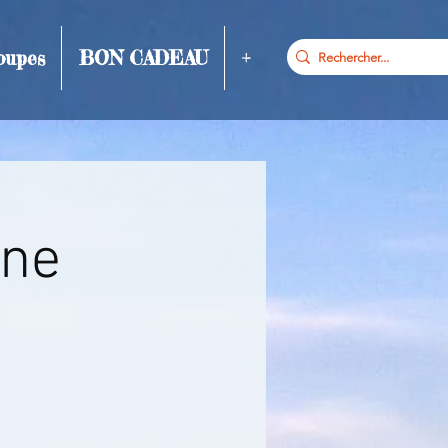
oupes
BON CADEAU
+
gne