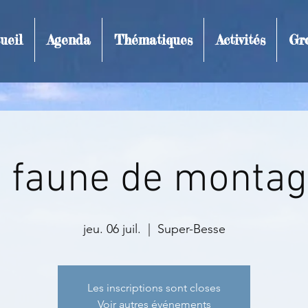
ueil
Agenda
Thématiques
Activités
Gr
t et inscription
 faune de monta
jeu. 06 juil.
  |  
Super-Besse
Les inscriptions sont closes
Voir autres événements