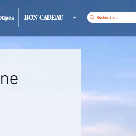
oupes
BON CADEAU
+
gne