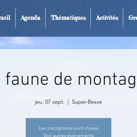
ueil
Agenda
Thématiques
Activités
Gr
t et inscription
 faune de monta
jeu. 07 sept.
  |  
Super-Besse
Les inscriptions sont closes
Voir autres événements