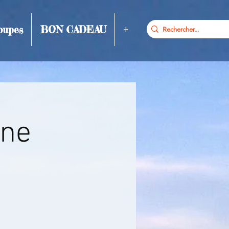
oupes
BON CADEAU
+
gne