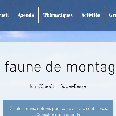
ueil
Agenda
Thématiques
Activités
Gr
t et inscription
 faune de monta
lun. 25 août
  |  
Super-Besse
Désolé, les inscriptions pour cette activité sont closes.
Consulter notre agenda