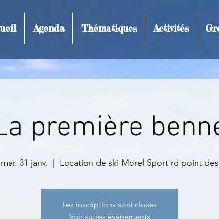
ueil
Agenda
Thématiques
Activités
Gr
t et inscription
La première benn
mar. 31 janv.
  |  
Location de ski Morel Sport rd point des
Les inscriptions sont closes
Voir autres événements