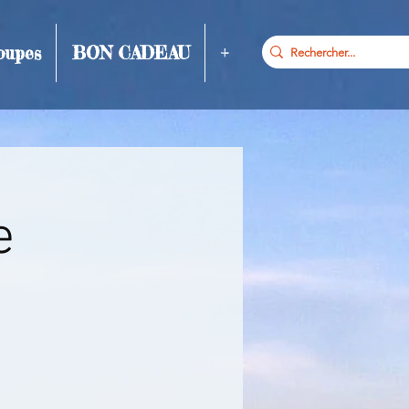
oupes
BON CADEAU
+
e