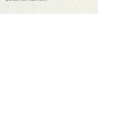
Partager cet événement
Contact
BP11 63790 Murol
06 41 66 90 80
contact@bureaumontagne.com