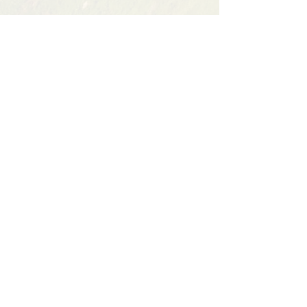
Partager cet événement
Contact
BP11 63790 Murol
06 41 66 90 80
contact@bureaumontagne.com