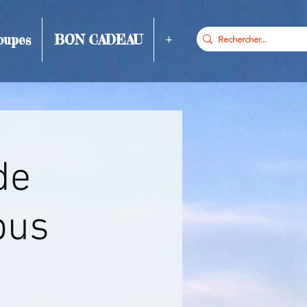
oupes
BON CADEAU
+
de
bus