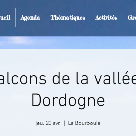
ueil
Agenda
Thématiques
Activités
Gr
t et inscription
lcons de la vallé
Dordogne
jeu. 20 avr.
  |  
La Bourboule