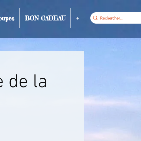
oupes
BON CADEAU
+
e de la