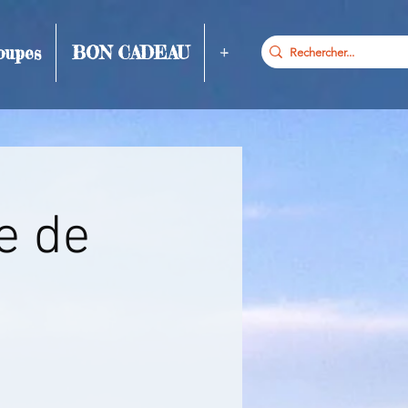
oupes
BON CADEAU
+
e de