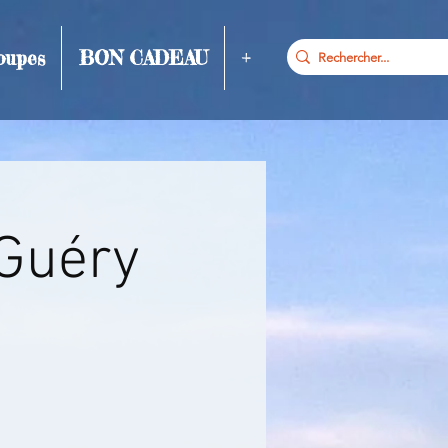
oupes
BON CADEAU
+
 Guéry