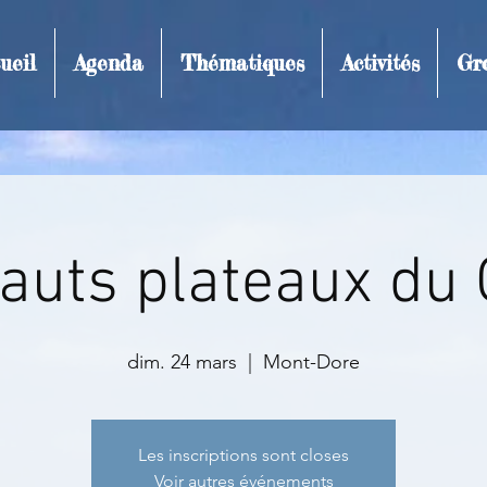
ueil
Agenda
Thématiques
Activités
Gr
t et inscription
auts plateaux du
dim. 24 mars
  |  
Mont-Dore
Les inscriptions sont closes
Voir autres événements