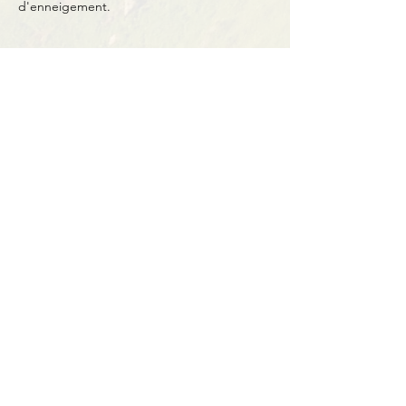
d'enneigement.
Partager cet événement
Contact
BP11 63790 Murol
06 41 66 90 80
contact@bureaumontagne.com