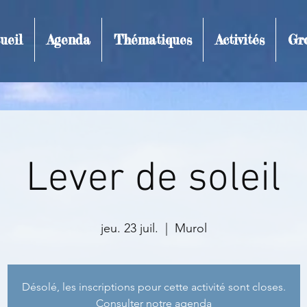
ueil
Agenda
Thématiques
Activités
Gr
t et inscription
Lever de soleil
jeu. 23 juil.
  |  
Murol
Désolé, les inscriptions pour cette activité sont closes.
Consulter notre agenda