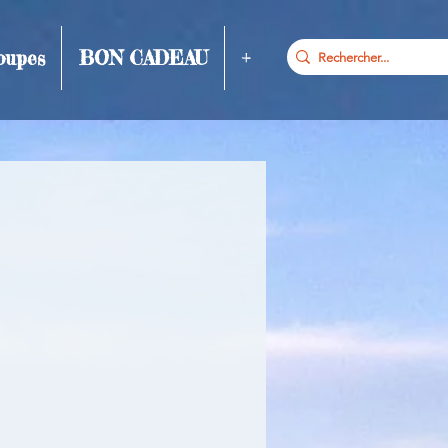
oupes
BON CADEAU
+