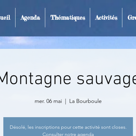
ueil
Agenda
Thématiques
Activités
Gr
t et inscription
Montagne sauvag
mer. 06 mai
  |  
La Bourboule
Désolé, les inscriptions pour cette activité sont closes.
Consulter notre agenda