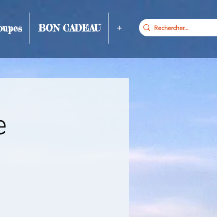
oupes
BON CADEAU
+
e