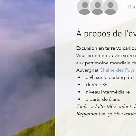
+ 11 a
À propos de l'
Excursion en terre volcaniq
Vous arpenterez avec votre
aux patrimoine mondiale d
Auvergnat.
Chaîne des Puys
à 9h sur le parking de 
durée : 3h
niveau intermédiaire
à partir de 6 ans
Tarifs : adulte 18€ / enfant d
Règlement au guide : espèc