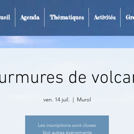
ueil
Agenda
Thématiques
Activités
Gr
t et inscription
urmures de volca
ven. 14 juil.
  |  
Murol
Les inscriptions sont closes
Voir autres événements