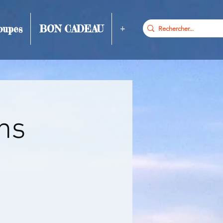
oupes
BON CADEAU
+
ns