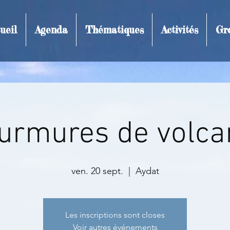
ueil
Agenda
Thématiques
Activités
Gr
t et inscription
urmures de volca
ven. 20 sept.
  |  
Aydat
Les inscriptions sont closes
Voir autres événements