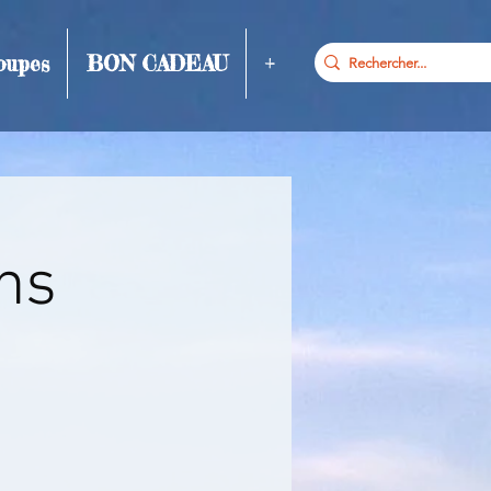
oupes
BON CADEAU
+
ns