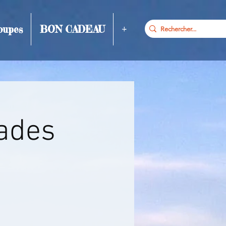
oupes
BON CADEAU
+
cades