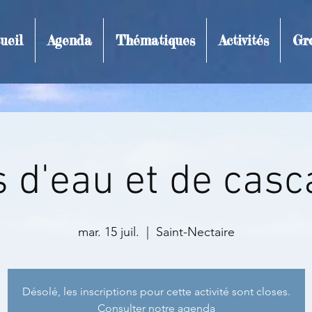
ueil
Agenda
Thématiques
Activités
Gr
t et inscription
 d'eau et de cas
mar. 15 juil.
  |  
Saint-Nectaire
Désolé, les inscriptions pour cette activité sont closes.
Consulter notre agenda