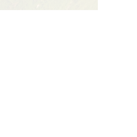
Partager cet événement
Contact
BP11 63790 Murol
06 41 66 90 80
contact@bureaumontagne.com