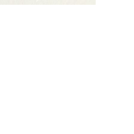
Partager cet événement
Contact
BP11 63790 Murol
06 41 66 90 80
contact@bureaumontagne.com