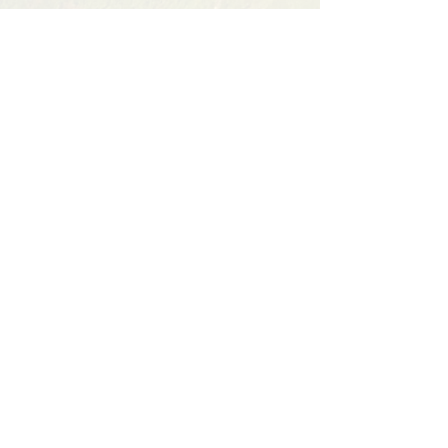
Partager cet événement
Contact
BP11 63790 Murol
06 41 66 90 80
contact@bureaumontagne.com