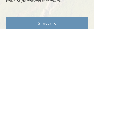
pour 15 personnes maximum.
S'inscrire
Partager cet événement
Contact
BP11 63790 Murol
06 41 66 90 80