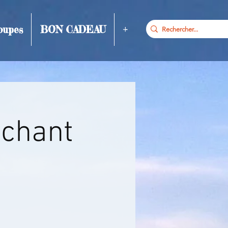
oupes
BON CADEAU
+
uchant