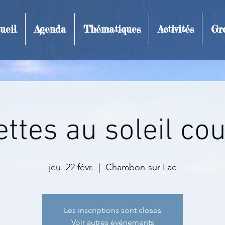
ueil
Agenda
Thématiques
Activités
Gr
t et inscription
ttes au soleil co
jeu. 22 févr.
  |  
Chambon-sur-Lac
Les inscriptions sont closes
Voir autres événements