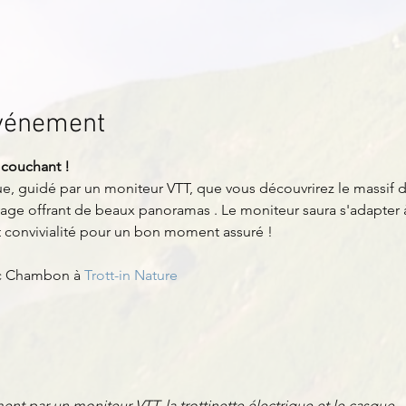
événement
 couchant ! 
que, guidé par un moniteur VTT, que vous découvrirez le massif du
uvage offrant de beaux panoramas . Le moniteur saura s'adapter à
et convivialité pour un bon moment assuré !
ac Chambon à 
Trott-in Nature
nt par un moniteur VTT, la trottinette électrique et le casque.