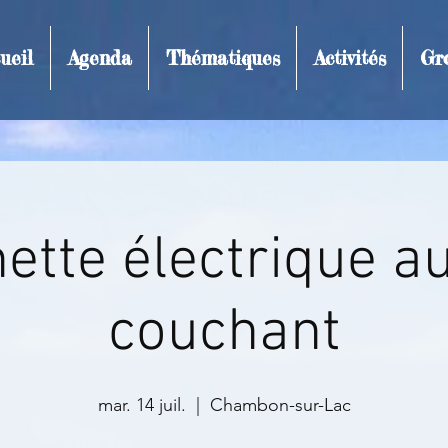
ueil
Agenda
Thématiques
Activités
Gr
t et inscription
nette électrique au
couchant
mar. 14 juil.
  |  
Chambon-sur-Lac