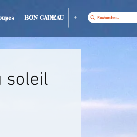
oupes
BON CADEAU
+
 soleil