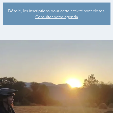
Désolé, les inscriptions pour cette activité sont closes.
Consulter notre agenda