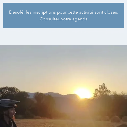
Désolé, les inscriptions pour cette activité sont closes.
Consulter notre agenda