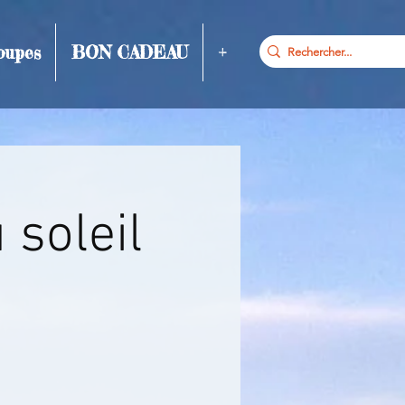
oupes
BON CADEAU
+
 soleil