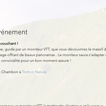
événement
 couchant ! 
que, guidé par un moniteur VTT, que vous découvrirez le massif du
uvage offrant de beaux panoramas . Le moniteur saura s'adapter à
et convivialité pour un bon moment assuré !
ac Chambon à 
Trott-in Nature
nt par un moniteur VTT, la trottinette électrique et le casque.