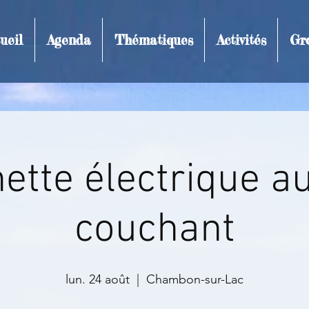
ueil
Agenda
Thématiques
Activités
Gr
t et inscription
nette électrique au
couchant
lun. 24 août
  |  
Chambon-sur-Lac