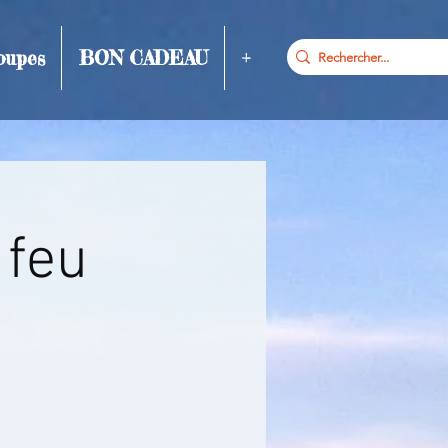
oupes
BON CADEAU
+
 feu