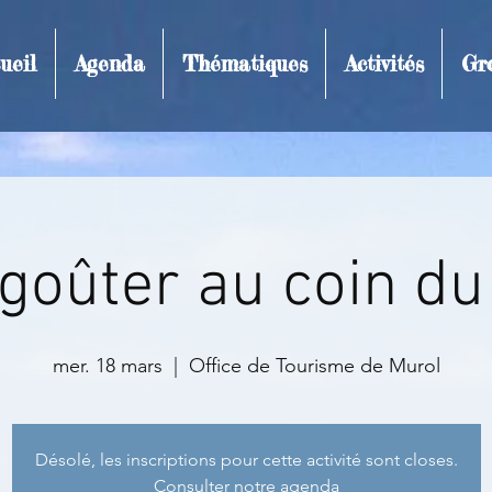
ueil
Agenda
Thématiques
Activités
Gr
t et inscription
goûter au coin du
mer. 18 mars
  |  
Office de Tourisme de Murol
Désolé, les inscriptions pour cette activité sont closes.
Consulter notre agenda