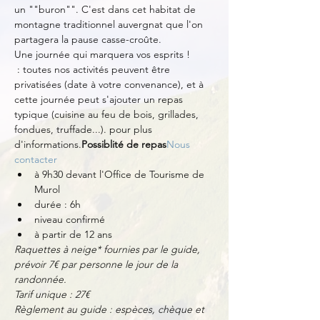
un ""buron"". C'est dans cet habitat de 
montagne traditionnel auvergnat que l'on 
partagera la pause casse-croûte.
Une journée qui marquera vos esprits !
 : toutes nos activités peuvent être 
privatisées (date à votre convenance), et à 
cette journée peut s'ajouter un repas 
typique (cuisine au feu de bois, grillades, 
fondues, truffade...). 
pour plus 
d'informations.
Possiblité de repas
Nous 
contacter 
à 9h30 devant l'Office de Tourisme de 
Murol
durée : 6h
niveau confirmé
à partir de 12 ans
Raquettes à neige* fournies par le guide, 
prévoir 7€ par personne le jour de la 
randonnée.
Tarif unique : 27€
Règlement au guide : espèces, chèque et 