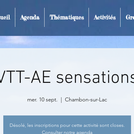
ueil
Agenda
Thématiques
Activités
Gr
t et inscription
VTT-AE sensation
mer. 10 sept.
  |  
Chambon-sur-Lac
Désolé, les inscriptions pour cette activité sont closes.
Consulter notre agenda