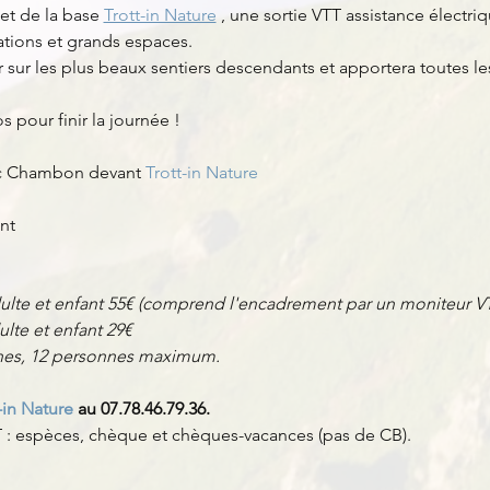
t de la base 
Trott-in Nature
 , une sortie VTT assistance électr
tions et grands espaces.  
r sur les plus beaux sentiers descendants et apportera toutes l
 pour finir la journée !
ac Chambon devant 
Trott-in Nature
nt
adulte et enfant 55€ (comprend l'encadrement par un moniteur VT
ulte et enfant 29€
nnes, 12 personnes maximum.
-in Nature
 au 07.78.46.79.36.
: espèces, chèque et chèques-vacances (pas de CB).