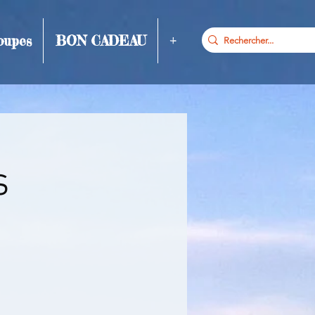
oupes
BON CADEAU
+
s