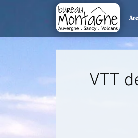
Acc
>
Accueil
Détails de l'événemen
VTT d