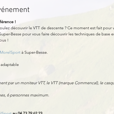
événement
férence !
voulez découvrir le VTT de descente ? Ce moment est fait pour 
Super-Besse pour vous faire découvrir les techniques de base en
ous !
MorelSport
 à Super-Besse.
t adaptable
ent par un moniteur VTT, le VTT (marque Commencal), le casqu
nnes, 6 personnes maximum.
lSport
 au 04.73.79.62.23.