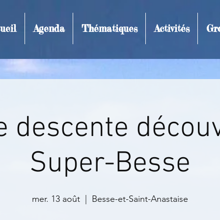
ueil
Agenda
Thématiques
Activités
Gr
t et inscription
e descente découv
Super-Besse
mer. 13 août
  |  
Besse-et-Saint-Anastaise