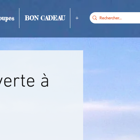
oupes
BON CADEAU
+
erte à