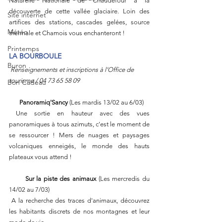
Naturelle Nationale de Chaudefour à la 
découverte de cette vallée glaciaire. Loin des 
Site internet
artifices des stations, cascades gelées, source 
Météo
thermale et Chamois vous enchanteront !
Printemps
LA BOURBOULE
Buron
Renseignements et inscriptions à l’Office de 
tourisme / 04 73 65 58 09
Bon Cadeau
       Panoramiq'Sancy 
(Les mardis 13/02 au 6/03)
 Une sortie en hauteur avec des vues 
panoramiques à tous azimuts, c'est le moment de 
se ressourcer ! Mers de nuages et paysages 
volcaniques enneigés, le monde des hauts 
plateaux vous attend !
       Sur la piste des animaux 
(Les mercredis du 
14/02 au 7/03)
 A la recherche des traces d'animaux, découvrez 
les habitants discrets de nos montagnes et leur 