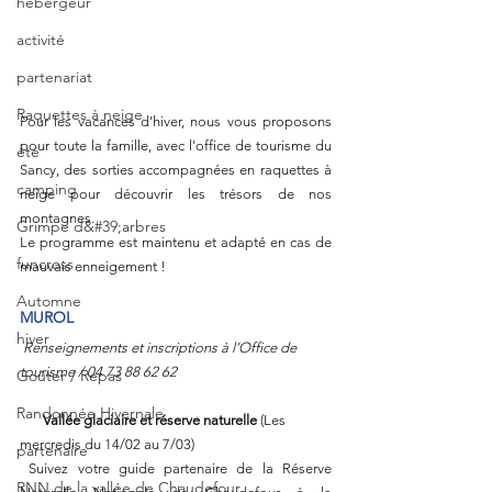
hébergeur
activité
partenariat
Raquettes à neige
Pour les vacances d'hiver, nous vous proposons 
pour toute la famille, avec l'office de tourisme du 
été
Sancy, des sorties accompagnées en raquettes à 
camping
neige pour découvrir les trésors de nos 
montagnes.
Grimpe d&#39;arbres
Le programme est maintenu et adapté en cas de 
funcross
mauvais enneigement !
Automne
MUROL
hiver
Renseignements et inscriptions à l’Office de 
tourisme / 04 73 88 62 62
Goûter / Repas
Randonnée Hivernale
       Vallée glaciaire et réserve naturelle 
(Les 
mercredis du 14/02 au 7/03)
partenaire
 Suivez votre guide partenaire de la Réserve 
RNN de la vallée de Chaudefour