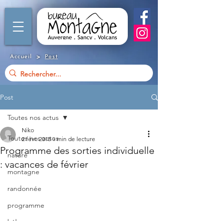
>
Accueil
Post
Post
Toutes nos actus
Niko
Toutes nos actus
2 févr. 2018
1 min de lecture
Programme des sorties individuelle
nature
: vacances de février
montagne
randonnée
programme