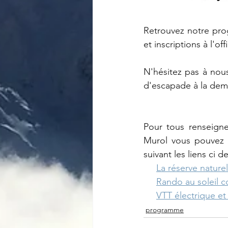
Retrouvez notre pro
et inscriptions à l'o
N'hésitez pas à nou
d'escapade à la demi
Pour tous renseign
Murol vous pouvez c
suivant les liens ci d
La réserve naturel
Rando au soleil 
VTT électrique et
programme