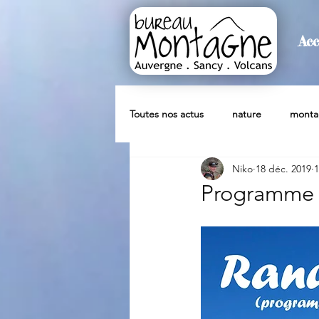
Acc
>
Accueil
Post
Toutes nos actus
nature
monta
Niko
18 déc. 2019
1
Raquettes à neige
été
c
Programme d
Randonnée Hivernale
partenai
Buron
Bon Cadeau