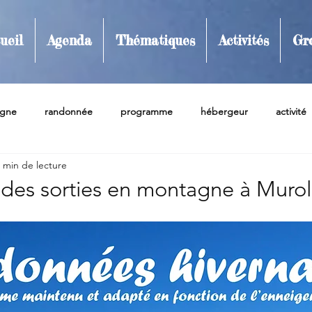
ueil
Agenda
Thématiques
Activités
Gr
gne
randonnée
programme
hébergeur
activité
 min de lecture
amping
Grimpe d&#39;arbres
funcross
Automne
es sorties en montagne à Murol
re
RNN de la vallée de Chaudefour
Site internet
Mété