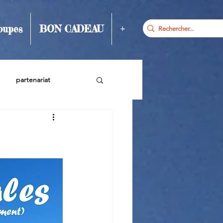
oupes
BON CADEAU
+
partenariat
hiver
Goûter / Repas
o
Printemps