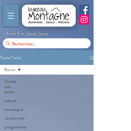
>
Accueil
Toute l'actu
Toute l'actu
Buron
Toutes
nos
actus
nature
montagne
randonnée
programme