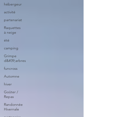
hébergeur
activité
partenariat
Raquettes
à neige
été
camping
Grimpe
d&#39;arbres
funcross
Automne
hiver
Goûter /
Repas
Randonnée
Hivernale