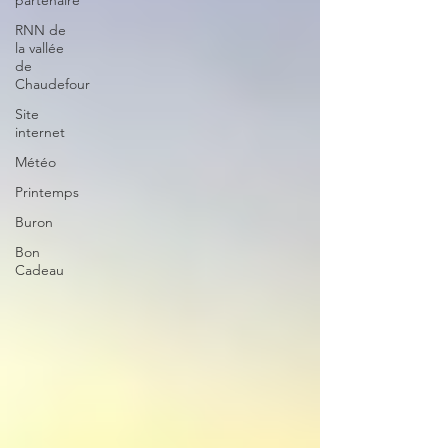
partenaire
RNN de
la vallée
de
Chaudefour
Site
internet
Météo
Printemps
Buron
Bon
Cadeau